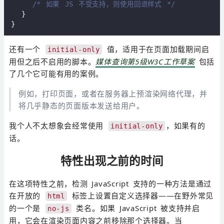
/* 如果 JS 不受支持，则使用回退样式 */
  }

还有一个
值，适用于在页面加载期间启
initial-only
用但之后不启用的脚本。
媒体查询第5级W3C工作草案
包括
了几个它可能有用的案例。
例如，打印页面，或者在服务器上预渲染网络代理，并
将几乎静态的页面版本发送给用户。
我个人不太想象会经常使用
，如果有的
initial-only
话。
特性出现之前的时间
在这项特性之前，检测 JavaScript 支持的一种方法是通过
在开放的
标签上设置自定义选择器——在野外常见
html
的一个是
类名。如果 JavaScript 被支持并启
no-js
用，它会在渲染页面内容之前移除那个选择器。当