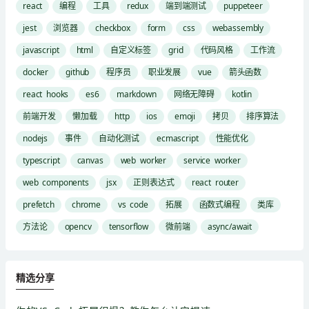
react
编程
工具
redux
端到端测试
puppeteer
jest
浏览器
checkbox
form
css
webassembly
javascript
html
自定义标签
grid
代码风格
工作流
docker
github
程序员
职业发展
vue
箭头函数
react hooks
es6
markdown
网络无障碍
kotlin
前端开发
懒加载
http
ios
emoji
拷贝
排序算法
nodejs
事件
自动化测试
ecmascript
性能优化
typescript
canvas
web worker
service worker
web components
jsx
正则表达式
react router
prefetch
chrome
vs code
拓展
函数式编程
类库
方法论
opencv
tensorflow
微前端
async/await
精选分享