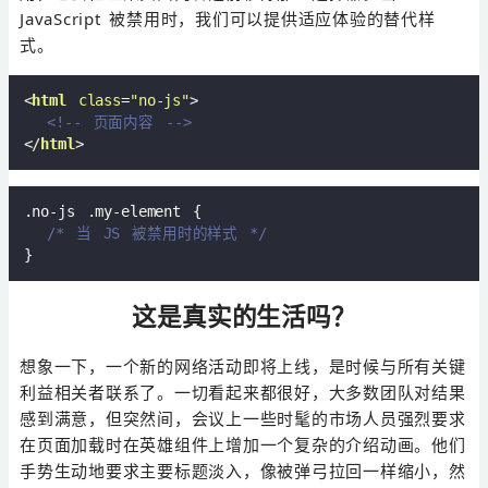
JavaScript 被禁用时，我们可以提供适应体验的替代样
式。
<
html
class
=
"no-js"
>
<!-- 页面内容 -->
</
html
>
.no-js
.my-element
 {

/* 当 JS 被禁用时的样式 */
这是真实的生活吗？
想象一下，一个新的网络活动即将上线，是时候与所有关键
利益相关者联系了。一切看起来都很好，大多数团队对结果
感到满意，但突然间，会议上一些时髦的市场人员强烈要求
在页面加载时在英雄组件上增加一个复杂的介绍动画。他们
手势生动地要求主要标题淡入，像被弹弓拉回一样缩小，然