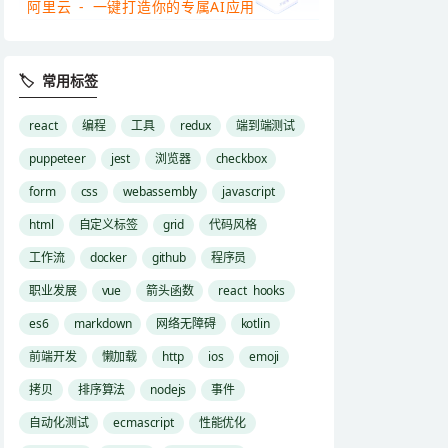
阿里云 - 一键打造你的专属AI应用
🏷 常用标签
react
编程
工具
redux
端到端测试
puppeteer
jest
浏览器
checkbox
form
css
webassembly
javascript
html
自定义标签
grid
代码风格
工作流
docker
github
程序员
职业发展
vue
箭头函数
react hooks
es6
markdown
网络无障碍
kotlin
前端开发
懒加载
http
ios
emoji
拷贝
排序算法
nodejs
事件
自动化测试
ecmascript
性能优化