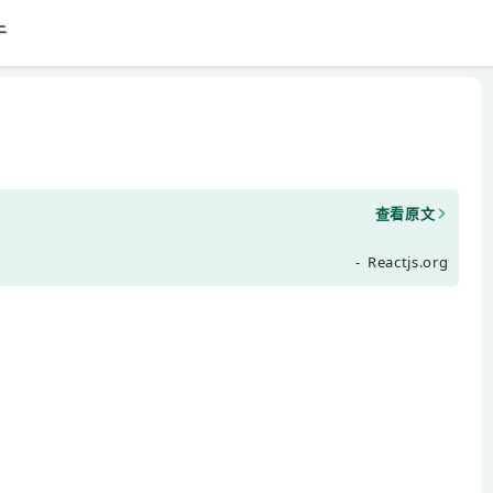
于
查看原文
- Reactjs.org