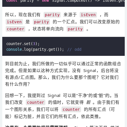
const
 parity = 
new
 Signal.Computed(
()
 =>
 isEven.get
所以，现在我们有
来源于
，而
parity
isEven
是
的一个汇点。我们可以改变原始的
isEven
parity
，状态将单向流向
。
counter
parity
counter.set(
3
console
.log(parity.get()); 
// odd
到目前为止，我们所做的一切似乎可以通过正常的函数组合
完成。但是如果以这种方式实现，没有 Signal，后台将没
有源点/汇点图。那么，我们为什么要那个图呢？它对我们
有什么作用？
回想一下，我提到过 Signal 可以是“干净”的或“脏”的。当
我们改变
的值时，它就变得
脏
。由于我们有
counter
一个图形关系，我们可以将
的所有汇点（可
counter
能）标记为脏，并且它们的所有汇点，依此类推。