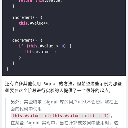
return
this
.#value;  

  }  

  increment() {  

this
.#value++;  

  }  

  decrement() {  

if
 (
this
.#value > 
0
) {  

this
.#value--;  

    }  

  }  

还有许多其他使用 Signal 的方法，但希望这些示例为那些
想要在这个阶段进行实验的人提供了一个很好的起点。
另外
：某些特定 Signal 库的用户可能不会赞同我在上
面的代码中使用
。
this.#value.set(this.#value.get() + 1)
在某些 Signal 实现中，当在计算或效果中使用时，这