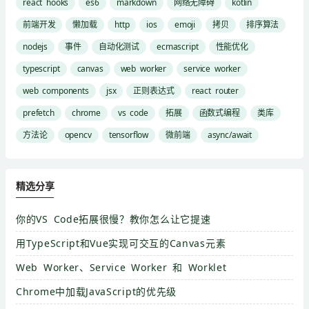
react hooks
es6
markdown
网络无障碍
kotlin
前端开发
懒加载
http
ios
emoji
拷贝
排序算法
nodejs
事件
自动化测试
ecmascript
性能优化
typescript
canvas
web worker
service worker
web components
jsx
正则表达式
react router
prefetch
chrome
vs code
拓展
函数式编程
类库
方法论
opencv
tensorflow
微前端
async/await
精选分享
你的VS Code拓展很慢？教你怎么让它提速
用TypeScript和Vue实现可交互的Canvas元素
Web Worker、Service Worker 和 Worklet
Chrome中加载JavaScript的优先级