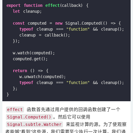
export
function
effect
(
callback
) 
{  

let
 cleanup;  

const
 computed = 
new
 Signal.Computed(
()
 =>
 {  

typeof
 cleanup === 
"function"
 && cleanup();  

    cleanup = callback();  

  });  

  w.watch(computed);  

  computed.get();  

return
()
 =>
 {  

    w.unwatch(computed);  

typeof
 cleanup === 
"function"
 && cleanup();  

  };  

函数首先通过用户提供的回调函数创建了一个
effect
。然后它可以使用
Signal.Computed()
来监视计算的源。为了使观察
Signal.subtle.Watcher
者能够“看到”这些源，我们需要至少执行一次计算，我们通