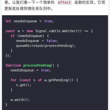
果。让我们看一下一个简单的
函数的实现，它将
effect
更新批处理到微任务队列中。
let
 needsEnqueue = 
true
;  

const
 w = 
new
 Signal.subtle.Watcher(
()
 =>
 {  

if
 (needsEnqueue) {  

    needsEnqueue = 
false
;  

    queueMicrotask(processPending);  

  }  

});  

function
processPending
(
) 
{  

  needsEnqueue = 
true
;  

for
 (
const
 s 
of
 w.getPending()) {  

    s.get();  

  }  

  w.watch();  

}  
