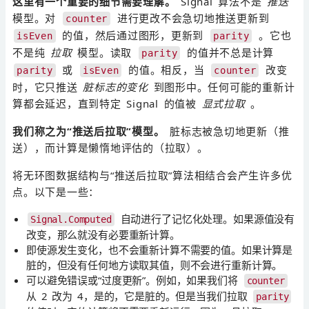
这里有一个重要的细节需要理解。
Signal 算法不是
推送
模型。对
进行更改不会急切地推送更新到
counter
的值，然后通过图形，更新到
。它也
isEven
parity
不是纯
拉取
模型。读取
的值并不总是计算
parity
或
的值。相反，当
改变
parity
isEven
counter
时，它只推送
脏标志的变化
到图形中。任何可能的重新计
算都会延迟，直到特定 Signal 的值被
显式拉取
。
我们称之为“推送后拉取”模型。
脏标志被急切地更新（推
送），而计算是懒惰地评估的（拉取）。
将无环图数据结构与“推送后拉取”算法相结合会产生许多优
点。以下是一些：
自动进行了记忆化处理。如果源值没有
Signal.Computed
改变，那么就没有必要重新计算。
即使源发生变化，也不会重新计算不需要的值。如果计算是
脏的，但没有任何地方读取其值，则不会进行重新计算。
可以避免错误或“过度更新”。例如，如果我们将
counter
从 2 改为 4，是的，它是脏的。但是当我们拉取
parity