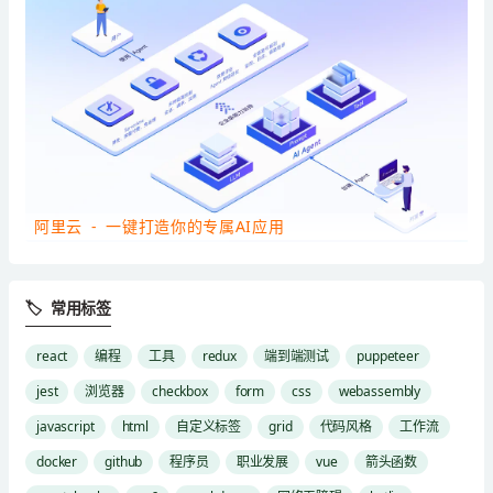
阿里云 - 一键打造你的专属AI应用
🏷 常用标签
react
编程
工具
redux
端到端测试
puppeteer
jest
浏览器
checkbox
form
css
webassembly
javascript
html
自定义标签
grid
代码风格
工作流
docker
github
程序员
职业发展
vue
箭头函数