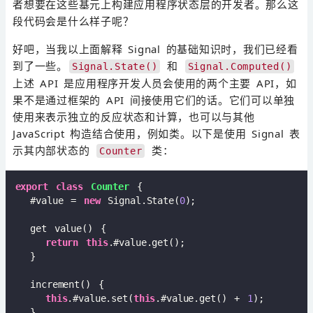
者想要在这些基元上构建应用程序状态层的开发者。那么这
段代码会是什么样子呢？
好吧，当我以上面解释 Signal 的基础知识时，我们已经看
到了一些。
和
Signal.State()
Signal.Computed()
上述 API 是应用程序开发人员会使用的两个主要 API，如
果不是通过框架的 API 间接使用它们的话。它们可以单独
使用来表示独立的反应状态和计算，也可以与其他
JavaScript 构造结合使用，例如类。以下是使用 Signal 表
示其内部状态的
类：
Counter
export
class
Counter
{  

  #value = 
new
 Signal.State(
0
);  

  get value() {  

return
this
.#value.get();  

  }  

  increment() {  

this
.#value.set(
this
.#value.get() + 
1
);  

  }  
