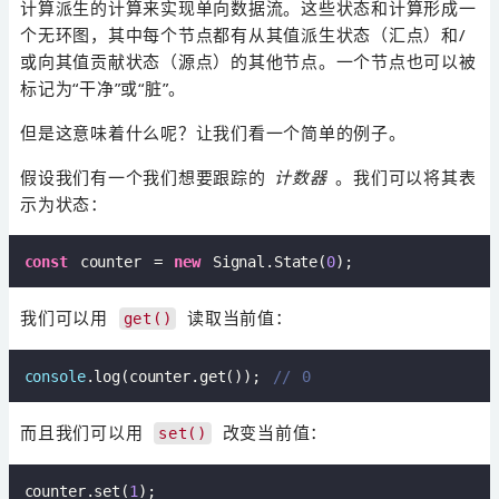
计算派生的计算来实现单向数据流。这些状态和计算形成一
个无环图，其中每个节点都有从其值派生状态（汇点）和/
或向其值贡献状态（源点）的其他节点。一个节点也可以被
标记为“干净”或“脏”。
但是这意味着什么呢？让我们看一个简单的例子。
假设我们有一个我们想要跟踪的
计数器
。我们可以将其表
示为状态：
const
 counter = 
new
 Signal.State(
0
我们可以用
读取当前值：
get()
console
.log(counter.get()); 
// 0
而且我们可以用
改变当前值：
set()
counter.set(
1