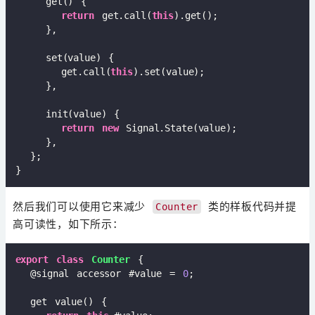
    get() {  

return
 get.call(
this
).get();  

    },  

    set(value) {  

      get.call(
this
).set(value);  

    },  

    init(value) {  

return
new
 Signal.State(value);  

    },  

  };  

然后我们可以使用它来减少
类的样板代码并提
Counter
高可读性，如下所示：
export
class
Counter
{  

  @signal accessor #value = 
0
;  

  get value() {  
