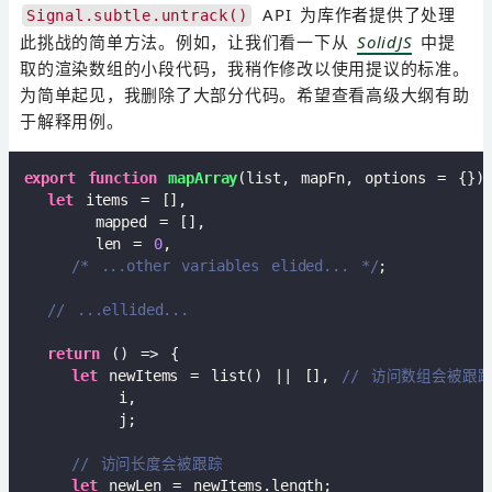
API 为库作者提供了处理
Signal.subtle.untrack()
此挑战的简单方法。例如，让我们看一下从
SolidJS
中提
取的渲染数组的小段代码，我稍作修改以使用提议的标准。
为简单起见，我删除了大部分代码。希望查看高级大纲有助
于解释用例。
export
function
mapArray
(
list, mapFn, options = {}
)
let
 items = [],  

      mapped = [],  

      len = 
0
,  

/* ...other variables elided... */
;  

// ...ellided...  
return
()
 =>
 {  

let
 newItems = list() || [], 
// 访问数组会被跟踪
        i,  

        j;  

// 访问长度会被跟踪  
let
 newLen = newItems.length;  
