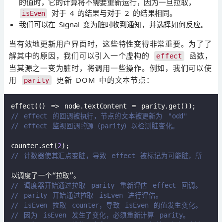
的值时，它的计算将不需要重新运行，因为一旦拉取，
对于 4 的结果与对于 2 的结果相同。
isEven
我们可以在 Signal 变为脏时收到通知，并选择如何反应。
当有效地更新用户界面时，这些特性变得非常重要。为了了
解其中的原因，我们可以引入一个虚构的
函数，
effect
当其源之一变为脏时，将调用一些操作。例如，我们可以使
用
更新 DOM 中的文本节点：
parity
effect(
()
 =>
// effect 的回调被执行，节点的文本被更新为 "odd"  
// effect 监视回调的源（parity）以检测脏变化。  
counter.set(
2
// 计数器使其汇点变脏，导致 effect 被标记为可能脏，所
// 调度器开始通过拉取 parity 重新评估 effect 回调。  
// parity 开始通过拉取 isEven 进行评估。  
// isEven 拉取 counter，导致 isEven 的值发生变化。  
// 因为 isEven 发生了变化，必须重新计算 parity。  