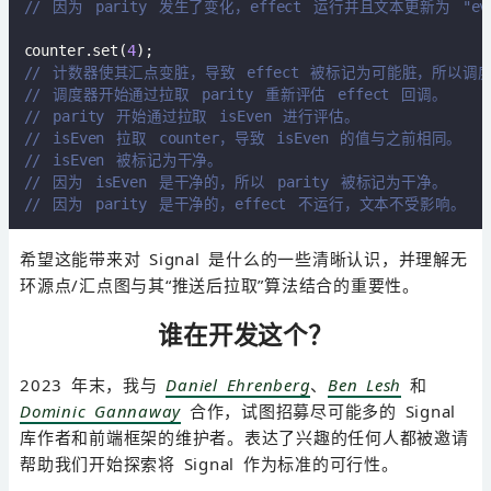
// 因为 parity 发生了变化，effect 运行并且文本更新为 "eve
counter.set(
4
// 计数器使其汇点变脏，导致 effect 被标记为可能脏，所以调
// 调度器开始通过拉取 parity 重新评估 effect 回调。  
// parity 开始通过拉取 isEven 进行评估。  
// isEven 拉取 counter，导致 isEven 的值与之前相同。  
// isEven 被标记为干净。  
// 因为 isEven 是干净的，所以 parity 被标记为干净。  
// 因为 parity 是干净的，effect 不运行，文本不受影响。
希望这能带来对 Signal 是什么的一些清晰认识，并理解无
环源点/汇点图与其“推送后拉取”算法结合的重要性。
谁在开发这个？
2023 年末，我与
Daniel Ehrenberg
、
Ben Lesh
和
Dominic Gannaway
合作，试图招募尽可能多的 Signal
库作者和前端框架的维护者。表达了兴趣的任何人都被邀请
帮助我们开始探索将 Signal 作为标准的可行性。