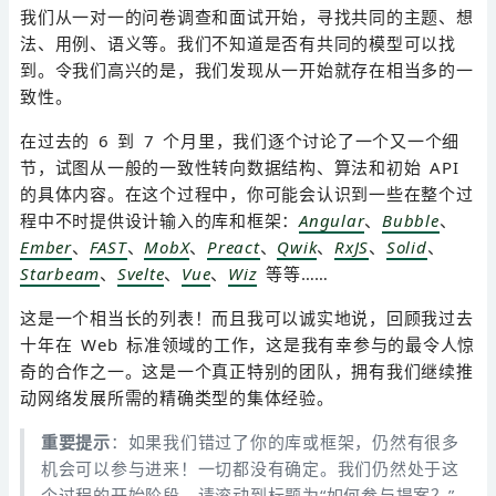
我们从一对一的问卷调查和面试开始，寻找共同的主题、想
法、用例、语义等。我们不知道是否有共同的模型可以找
到。令我们高兴的是，我们发现从一开始就存在相当多的一
致性。
在过去的 6 到 7 个月里，我们逐个讨论了一个又一个细
节，试图从一般的一致性转向数据结构、算法和初始 API
的具体内容。在这个过程中，你可能会认识到一些在整个过
程中不时提供设计输入的库和框架：
Angular
、
Bubble
、
Ember
、
FAST
、
MobX
、
Preact
、
Qwik
、
RxJS
、
Solid
、
Starbeam
、
Svelte
、
Vue
、
Wiz
等等……
这是一个相当长的列表！而且我可以诚实地说，回顾我过去
十年在 Web 标准领域的工作，这是我有幸参与的最令人惊
奇的合作之一。这是一个真正特别的团队，拥有我们继续推
动网络发展所需的精确类型的集体经验。
重要提示
：如果我们错过了你的库或框架，仍然有很多
机会可以参与进来！一切都没有确定。我们仍然处于这
个过程的开始阶段。请滚动到标题为“如何参与提案？”