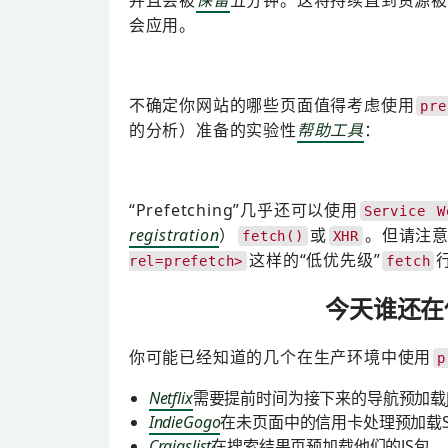
并且会被
保留
五分钟。这将持续直到资源
会应用。
不确定你网站的哪些页面值得考虑使用
pre
的分析）准备的实验性
帮助工具
：
“Prefetching”几乎还可以使用
Service W
registration
）
或
。但请注
fetch()
XHR
这样的“低优先级”
rel=prefetch>
fetch
今天谁还在
你可能已经知道的几个在生产环境中使用
p
Netflix
需要提前时间为接下来的导航预加载Java
IndieGogo
在未页面中的信用卡处理预加载Strip
Craigslist
在搜索结果页预加载他们的JS包