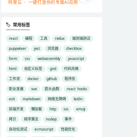
阿里云 - 一键打造你的专属AI应用
🏷 常用标签
react
编程
工具
redux
端到端测试
puppeteer
jest
浏览器
checkbox
form
css
webassembly
javascript
html
自定义标签
grid
代码风格
工作流
docker
github
程序员
职业发展
vue
箭头函数
react hooks
es6
markdown
网络无障碍
kotlin
前端开发
懒加载
http
ios
emoji
拷贝
排序算法
nodejs
事件
自动化测试
ecmascript
性能优化