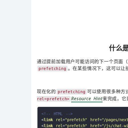
什么是p
通过提前加载用户可能访问的下一个页面（
。在某些情况下，这可以让
prefetching
现在化的
可以使用很多种方
prefetching
Resource Hint
来完成，它
rel=prefetch>
<!-- HTML -->
<
link
rel
=
"prefetch"
href
=
"/pages/nex
<
link
rel
=
"prefetch"
href
=
"/js/chat-w