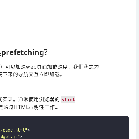
refetching？
）可以加速web页面加载速度，我们称之为
接下来的导航交互立即加载。
式实现。通常使用浏览器的
<link
是通过HTML声明性工作…
t-page.html"
>
idget.js"
>