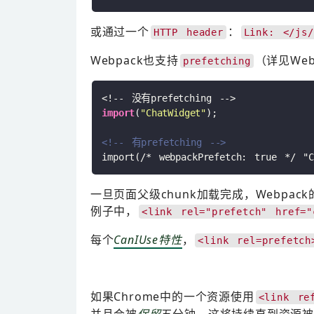
或通过一个
：
HTTP header
Link: </js/
Webpack也支持
（详见Web
prefetching
import
(
"ChatWidget"
);

<!-- 有prefetching -->
一旦页面父级chunk加载完成，Webp
例子中，
<link rel="prefetch" href="
每个
CanIUse特性
，
<link rel=prefetch
如果Chrome中的一个资源使用
<link re