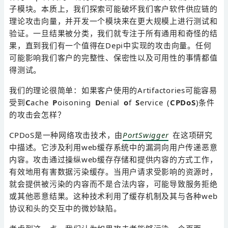
子模块。本质上，我们探索可能破坏我们客户软件供应链的
理论攻击向量，并开发一个模块来在更大规模上进行测试和
验证。一旦结果被分类，我们就专注于所有通用和奇怪的结
果，直到我们有一个值得在Depi中实现的攻击向量。任何
可能影响我们客户的完整性、保密性以及可用性的事情都值
得测试。
我们的理论很简单：如果客户使用的Artifactories可能容易
受到
C
ache
P
oisoning
D
enial
o
f
S
ervice (
CPDoS
)条件
的攻击会怎样？
CPDoS是一种网络攻击技术，由
PortSwigger
在这项研究
中描述。它涉及利用web缓存系统中的漏洞向用户传递恶意
内容。攻击通过操纵web缓存存储和提供内容的方式工作，
有效地用有害数据污染缓存。当用户请求受影响的资源时，
就会提供被污染的内容而不是合法内容，可能导致服务拒绝
或其他恶意结果。这种技术利用了缓存机制及其与各种web
协议和头的交互中的微妙缺陷。