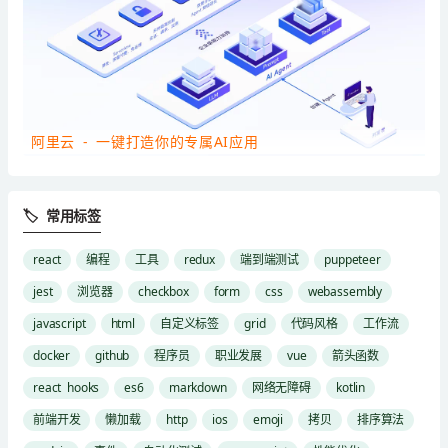
阿里云 - 一键打造你的专属AI应用
🏷 常用标签
react
编程
工具
redux
端到端测试
puppeteer
jest
浏览器
checkbox
form
css
webassembly
javascript
html
自定义标签
grid
代码风格
工作流
docker
github
程序员
职业发展
vue
箭头函数
react hooks
es6
markdown
网络无障碍
kotlin
前端开发
懒加载
http
ios
emoji
拷贝
排序算法