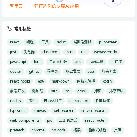
阿里云 - 一键打造你的专属AI应用
🏷 常用标签
react
编程
工具
redux
端到端测试
puppeteer
jest
浏览器
checkbox
form
css
webassembly
javascript
html
自定义标签
grid
代码风格
工作流
docker
github
程序员
职业发展
vue
箭头函数
react hooks
es6
markdown
网络无障碍
kotlin
前端开发
懒加载
http
ios
emoji
拷贝
排序算法
nodejs
事件
自动化测试
ecmascript
性能优化
typescript
canvas
web worker
service worker
web components
jsx
正则表达式
react router
prefetch
chrome
vs code
拓展
函数式编程
类库