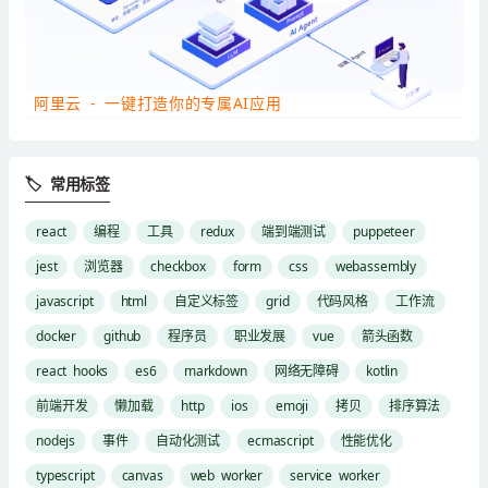
阿里云 - 一键打造你的专属AI应用
🏷 常用标签
react
编程
工具
redux
端到端测试
puppeteer
jest
浏览器
checkbox
form
css
webassembly
javascript
html
自定义标签
grid
代码风格
工作流
docker
github
程序员
职业发展
vue
箭头函数
react hooks
es6
markdown
网络无障碍
kotlin
前端开发
懒加载
http
ios
emoji
拷贝
排序算法
nodejs
事件
自动化测试
ecmascript
性能优化
typescript
canvas
web worker
service worker