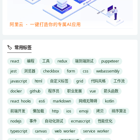
阿里云 - 一键打造你的专属AI应用
🏷 常用标签
react
编程
工具
redux
端到端测试
puppeteer
jest
浏览器
checkbox
form
css
webassembly
javascript
html
自定义标签
grid
代码风格
工作流
docker
github
程序员
职业发展
vue
箭头函数
react hooks
es6
markdown
网络无障碍
kotlin
前端开发
懒加载
http
ios
emoji
拷贝
排序算法
nodejs
事件
自动化测试
ecmascript
性能优化
typescript
canvas
web worker
service worker