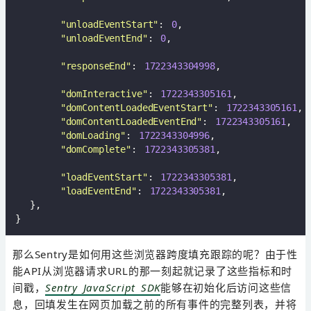
"unloadEventStart"
: 
0
,

"unloadEventEnd"
: 
0
,

"responseEnd"
: 
1722343304998
,

"domInteractive"
: 
1722343305161
,

"domContentLoadedEventStart"
: 
1722343305161
,

"domContentLoadedEventEnd"
: 
1722343305161
,

"domLoading"
: 
1722343304996
,

"domComplete"
: 
1722343305381
,

"loadEventStart"
: 
1722343305381
,

"loadEventEnd"
: 
1722343305381
,  

  },

那么Sentry是如何用这些浏览器跨度填充跟踪的呢？由于性
能API从浏览器请求URL的那一刻起就记录了这些指标和时
间戳，
Sentry JavaScript SDK
能够在初始化后访问这些信
息，回填发生在网页加载之前的所有事件的完整列表，并将