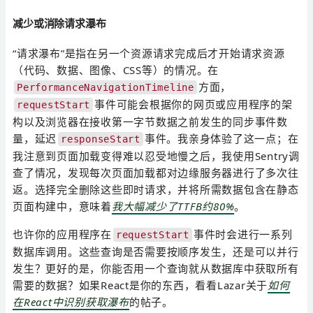
减少或消除请求瀑布
“请求瀑布”是指在另一个资源请求完成后才开始请求资源
（代码、数据、图像、CSS等）的情况。在
方面，
PerformanceNavigationTimeline
事件可能会根据你的网页或应用程序的架
requestStart
构以及浏览器在接收第一字节数据之前发生的同步事件数
量，延迟
事件。我亲身体验了这一点；在
responseStart
我注意到页面加载变得难以忍受地慢之后，我使用Sentry调
查了情况，发现每次页面加载都对边缘服务器进行了多次往
返。选择完全删除这些即时请求，并将所需数据包含在静态
页面构建中，意味着
我大幅减少了TTFB约80%
。
也许你的应用程序在
事件时会进行一系列
requestStart
数据库调用。这些查询是否需要按顺序发生，还是可以并行
发生？更好的是，你能否用一个查询就从数据库中获取所有
需要的数据？如果React是你的东西，看看Lazar关于
如何
在React中识别获取瀑布
的帖子。