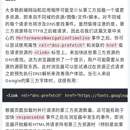
大多数前端网站和应用程序可能至少从第三方加载一个或更
多资源，即来自不同域的资源/图像/文件/脚本。对不同域
的每个请求也将涉及DNS查找事件。虽然值得注意的是，第
三方资源将在TTFB之后被请求，因此在我们这篇文章中关
心的
事件之后，你可
PerformanceNavigationTimeline
以尝试使用属性
和关联的
值
rel="dns-prefetch"
href
在请求资源的
标签上，来加快这些第三方资源的
<link>
DNS查找。这为浏览器提供了一个提示，用户可能需要从资
源的源获取东西，此时浏览器可以尝试通过在资源正式请求
之前预先执行DNS解析来改善用户体验。当引入来自
Google的第三方字体时，这很有用：
<
link
rel
=
"dns-prefetch"
href
=
"https://fonts.googleap
根据页面加载时并行请求的第三方资源数量，这可能有助于
加快
事件之后在浏览器中发生的事件，即浏
responseEnd
览器开始解析HTML并请求所有第三方资源时（特别是如果