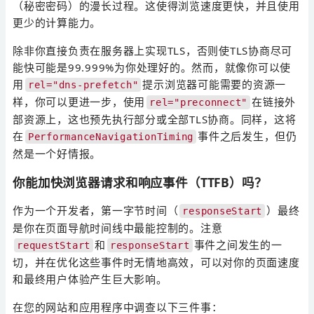
（秘密密码）的漫长过程。这使得浏览速度更快，并且使用
更少的计算能力。
除非你直接负责在服务器上实现TLS，否则使TLS协商尽可
能快可能是99.999%为你处理好的。然而，就像你可以使
用
提示浏览器可能需要的资源一
rel="dns-prefetch"
样，你可以更进一步，使用
在链接外
rel="preconnect"
部资源上，这也预先执行部分或全部TLS协商。同样，这将
在
事件之后发生，但仍
PerformanceNavigationTiming
然是一个好情报。
你能加快浏览器请求和响应事件（TTFB）吗？
作为一个开发者，第一字节时间（
）最终
responseStart
是你在页面导航时间线中最能控制的。注意
和
事件之间发生的一
requestStart
responseStart
切，并在优化这些事件时无情地高效，可以对你的页面速度
和最终用户体验产生巨大影响。
在您的网站和应用程序中调查以下三件事：