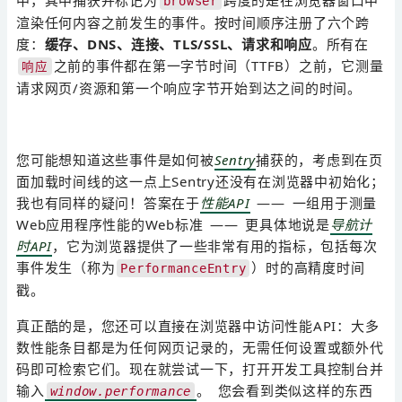
browser
渲染任何内容之前发生的事件。按时间顺序注册了六个跨
度：
缓存、DNS、连接、TLS/SSL、请求和响应
。所有在
之前的事件都在第一字节时间（TTFB）之前，它测量
响应
请求网页/资源和第一个响应字节开始到达之间的时间。
您可能想知道这些事件是如何被
Sentry
捕获的，考虑到在页
面加载时间线的这一点上Sentry还没有在浏览器中初始化；
我也有同样的疑问！答案在于
性能API
—— 一组用于测量
Web应用程序性能的Web标准 —— 更具体地说是
导航计
时API
，它为浏览器提供了一些非常有用的指标，包括每次
事件发生（称为
）时的高精度时间
PerformanceEntry
戳。
真正酷的是，您还可以直接在浏览器中访问性能API：大多
数性能条目都是为任何网页记录的，无需任何设置或额外代
码即可检索它们。现在就尝试一下，打开开发工具控制台并
输入
。 您会看到类似这样的东西
window.performance