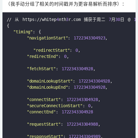
（我手动分组了相关的时间戳并为更容易解析而排序）：
// 从 https://whitep
4
nth
3
r.com 捕获于周二 
7
月
30
日 @ 
1
{

"timing"
: {

"navigationStart"
: 
1722343304923
,

"redirectStart"
: 
0
,

"redirectEnd"
: 
0
,

"fetchStart"
: 
1722343304928
,

"domainLookupStart"
: 
1722343304928
,

"domainLookupEnd"
: 
1722343304928
,

"connectStart"
: 
1722343304928
,

"secureConnectionStart"
: 
0
,

"connectEnd"
: 
1722343304928
"requestStart"
: 
1722343304988
,

"responseStart"
: 
1722343304989
,
