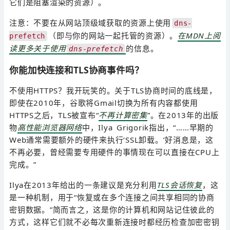
它们是阻塞渲染的资源）。
注意：不要在从网站顶级域获取的资源上使用
dns-
（即与你的网站一起托管的资源）。
在MDN上阅
prefetch
读更多关于使用
的信息。
dns-prefetch
你能加快连接和TLS协商事件吗？
不使用HTTPS？我开玩笑的。关于TLS协商时间的底线是，
即使在2010年，谷歌将Gmail切换为所有内容都使用
HTTPS之后，TLS被宣布“
不再计算密集
”。在2013年的出版
物
高性能浏览器网络
中，Ilya Grigorik指出，“……早期的
Web通常需要额外的硬件来执行‘SSL卸载。’好消息是，这
不再必要，曾经需要专用硬件的事情现在可以直接在CPU上
完成。”
Ilya在2013年给出的一条建议是充分利用
TLS会话恢复
，这
是一种机制，用于“恢复或在多个连接之间共享相同的协商
密钥数据。”简而言之，这是你的计算机和网站记住彼此的
方式，这样它们就不必每次重新连接时都经历检查加密密钥