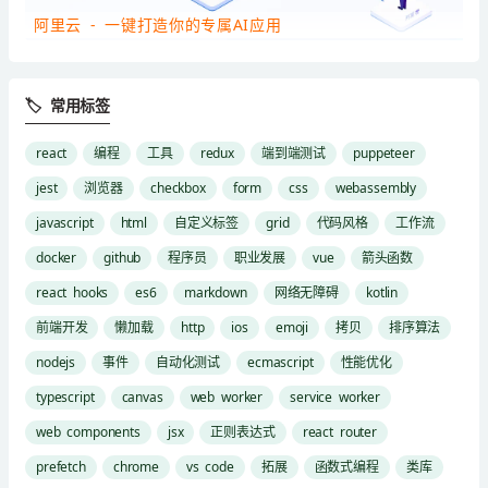
阿里云 - 一键打造你的专属AI应用
🏷 常用标签
react
编程
工具
redux
端到端测试
puppeteer
jest
浏览器
checkbox
form
css
webassembly
javascript
html
自定义标签
grid
代码风格
工作流
docker
github
程序员
职业发展
vue
箭头函数
react hooks
es6
markdown
网络无障碍
kotlin
前端开发
懒加载
http
ios
emoji
拷贝
排序算法
nodejs
事件
自动化测试
ecmascript
性能优化
typescript
canvas
web worker
service worker
web components
jsx
正则表达式
react router
prefetch
chrome
vs code
拓展
函数式编程
类库