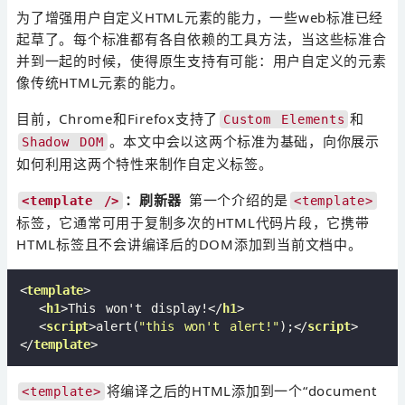
为了增强用户自定义HTML元素的能力，一些web标准已经
起草了。每个标准都有各自依赖的工具方法，当这些标准合
并到一起的时候，使得原生支持有可能：用户自定义的元素
像传统HTML元素的能力。
目前，Chrome和Firefox支持了
和
Custom Elements
。本文中会以这两个标准为基础，向你展示
Shadow DOM
如何利用这两个特性来制作自定义标签。
：刷新器
第一个介绍的是
<template />
<template>
标签，它通常可用于复制多次的HTML代码片段，它携带
HTML标签且不会讲编译后的DOM添加到当前文档中。
<
template
>
<
h1
>
This won't display!
</
h1
>
<
script
>
alert(
"this won't alert!"
);
</
script
>
</
template
>
将编译之后的HTML添加到一个“document
<template>