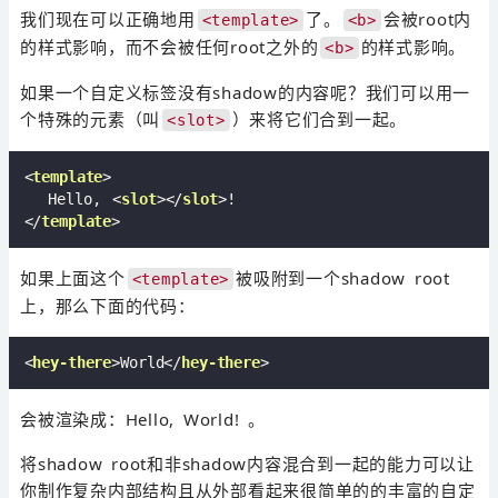
我们现在可以正确地用
了。
会被root内
<template>
<b>
的样式影响，而不会被任何root之外的
的样式影响。
<b>
如果一个自定义标签没有shadow的内容呢？我们可以用一
个特殊的元素（叫
）来将它们合到一起。
<slot>
<
template
>
  Hello, 
<
slot
>
</
slot
>
</
template
>
如果上面这个
被吸附到一个shadow root
<template>
上，那么下面的代码：
<
hey-there
>
World
</
hey-there
>
会被渲染成：Hello, World! 。
将shadow root和非shadow内容混合到一起的能力可以让
你制作复杂内部结构且从外部看起来很简单的的丰富的自定