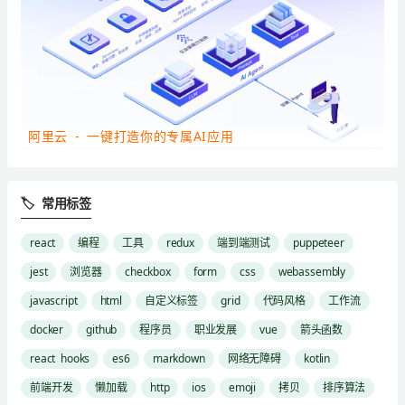
阿里云 - 一键打造你的专属AI应用
🏷 常用标签
react
编程
工具
redux
端到端测试
puppeteer
jest
浏览器
checkbox
form
css
webassembly
javascript
html
自定义标签
grid
代码风格
工作流
docker
github
程序员
职业发展
vue
箭头函数
react hooks
es6
markdown
网络无障碍
kotlin
前端开发
懒加载
http
ios
emoji
拷贝
排序算法