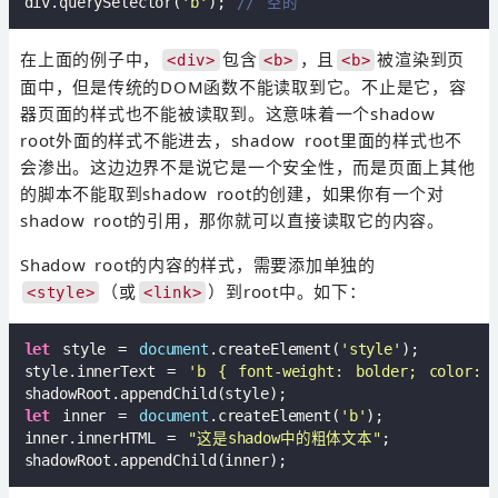
div.querySelector(
'b'
); 
// 空的
在上面的例子中，
包含
，且
被渲染到页
<div>
<b>
<b>
面中，但是传统的DOM函数不能读取到它。不止是它，容
器页面的样式也不能被读取到。这意味着一个shadow
root外面的样式不能进去，shadow root里面的样式也不
会渗出。这边边界不是说它是一个安全性，而是页面上其他
的脚本不能取到shadow root的创建，如果你有一个对
shadow root的引用，那你就可以直接读取它的内容。
Shadow root的内容的样式，需要添加单独的
（或
）到root中。如下：
<style>
<link>
let
 style = 
document
.createElement(
'style'
);

style.innerText = 
'b { font-weight: bolder; color: 
let
 inner = 
document
.createElement(
'b'
);

inner.innerHTML = 
"这是shadow中的粗体文本"
;
