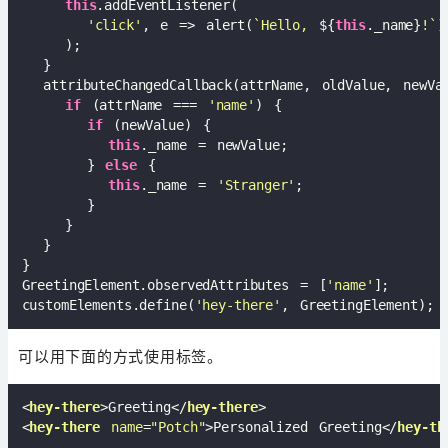
this
.addEventListener(

'click'
, e => alert(
`Hello, 
${
this
._name}
!`
)

    );

  }

  attributeChangedCallback(attrName, oldValue, newVal
if
 (attrName === 
'name'
) {

if
 (newValue) {

this
._name = newValue;

      } 
else
 {

this
._name = 
'Stranger'
;

      }

    }

  }

}

GreetingElement.observedAttributes = [
'name'
];

customElements.define(
'hey-there'
可以用下面的方式使用标签。
<
hey-there
>
Greeting
</
hey-there
>
<
hey-there
name
=
"Potch"
>
Personalized Greeting
</
hey-th