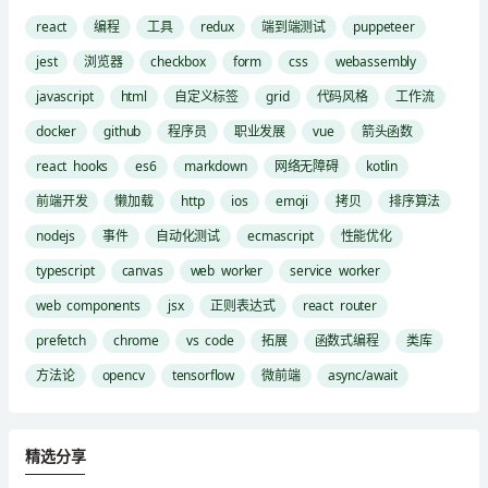
react
编程
工具
redux
端到端测试
puppeteer
jest
浏览器
checkbox
form
css
webassembly
javascript
html
自定义标签
grid
代码风格
工作流
docker
github
程序员
职业发展
vue
箭头函数
react hooks
es6
markdown
网络无障碍
kotlin
前端开发
懒加载
http
ios
emoji
拷贝
排序算法
nodejs
事件
自动化测试
ecmascript
性能优化
typescript
canvas
web worker
service worker
web components
jsx
正则表达式
react router
prefetch
chrome
vs code
拓展
函数式编程
类库
方法论
opencv
tensorflow
微前端
async/await
精选分享