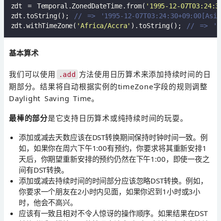
zdt = Temporal.ZonedDateTime.from(
'1995-12-07T03:24:3
zdt.toString(); 
// => '1995-12-07T03:24:30+09:00[Asi
zdt.withTimeZone(
'Africa/Accra'
).toString(); 
// => '1
基本算术
我们可以使用
方法使用日历算术来添加持续时间的日
.add
期部分。结果将自动根据实例的timeZone字段的规则调整
Daylight Saving Time。
最棒的部分
是它支持日历算术或纯持续时间的玩耍。
添加或减去天数应该在DST转换期间保持时钟时间一致。例
如，如果你在周六下午1:00有预约，你要求将其重新安排1
天后，你期望重新安排的预约仍然在下午1:00，即使一夜之
间有DST转换。
添加或减去持续时间的时间部分应该忽略DST转换。例如，
你要求一个朋友在2小时内见面，如果你迟到1小时或3小
时，他会不高兴。
应该有一致且相对不令人惊讶的操作顺序。如果结果在DST