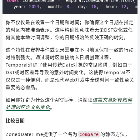
const
 zonedDateTime = Temporal.ZonedDateTime.from({  
  year: 
2024
,  month: 
8
,  day: 
16
,  hour: 
12
,  mi
你不仅仅是在设置一个日期和时间；你确保这个日期在指定
的时区内被准确表示。这种精确性意味着无论DST变化或任
何其他本地时间调整，你的日期将始终反映正确的时刻。
这个特性在安排事件或记录需要在不同地区保持一致的行动
时特别强大。通过将时区直接纳入日期创建过程，
Temporal消除了使用传统Date对象的常见陷阱，例如由于
DST或时区差异导致的意外时间变化。这使得Temporal不
仅仅是一种便利，而是现代Web开发中全球时间一致性至关
重要的必需品。
如果你好奇为什么这个API很棒，请阅读
这篇文章解释如何
处理时区定义的变化
。
比较日期
ZonedDateTime提供了一个名为
的静态方法，
compare