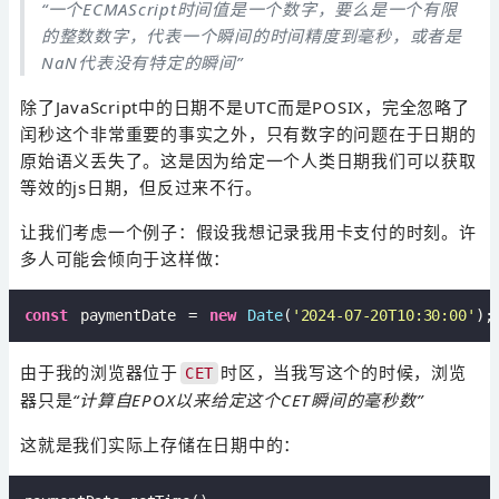
“一个ECMAScript时间值是一个数字，要么是一个有限
的整数数字，代表一个瞬间的时间精度到毫秒，或者是
NaN代表没有特定的瞬间”
除了JavaScript中的日期不是UTC而是POSIX，完全忽略了
闰秒这个非常重要的事实之外，只有数字的问题在于日期的
原始语义丢失了。这是因为给定一个人类日期我们可以获取
等效的js日期，但反过来不行。
让我们考虑一个例子：假设我想记录我用卡支付的时刻。许
多人可能会倾向于这样做：
const
 paymentDate = 
new
Date
(
'2024-07-20T10:30:00'
由于我的浏览器位于
时区，当我写这个的时候，浏览
CET
器只是
“计算自EPOX以来给定这个CET瞬间的毫秒数”
这就是我们实际上存储在日期中的：