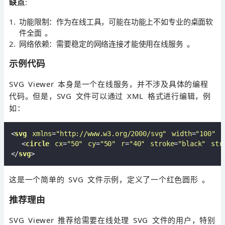
缺点
:
功能限制：作为在线工具，可能在功能上不如专业的桌面软
件全面 。
网络依赖：需要稳定的网络连接才能使用在线服务 。
示例代码
SVG Viewer 本身是一个在线服务，并不涉及具体的编程
代码。但是，SVG 文件可以通过 XML 格式进行编辑，例
如：
<
svg
xmlns
=
"http://www.w3.org/2000/svg"
width
=
"100"
h
<
circle
cx
=
"50"
cy
=
"50"
r
=
"40"
stroke
=
"black"
str
</
svg
>
这是一个简单的 SVG 文件示例，定义了一个红色圆形 。
推荐理由
SVG Viewer 推荐给需要在线处理 SVG 文件的用户，特别