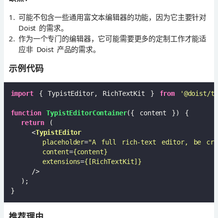
可能不包含一些通用富文本编辑器的功能，因为它主要针对
Doist 的需求。
作为一个专门的编辑器，它可能需要更多的定制工作才能适
应非 Doist 产品的需求。
示例代码
import
 { TypistEditor, RichTextKit } 
from
'@doist/t
function
TypistEditorContainer
(
{ content }
) 
{

return
 (

<
TypistEditor
placeholder
=
"A full rich-text editor, be cre
content
=
{content}
extensions
=
{[RichTextKit]}
    />
  );

推荐理由