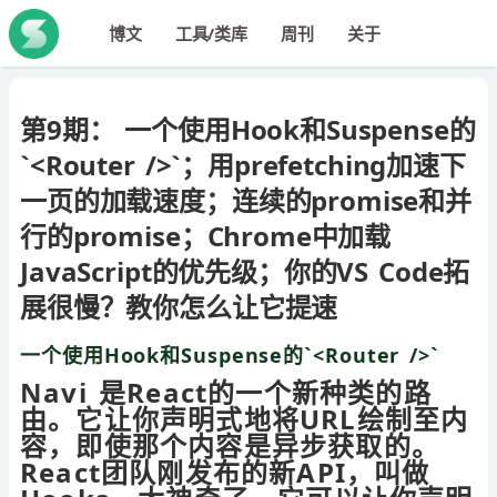
博文
工具/类库
周刊
关于
第9期： 一个使用Hook和Suspense的
`<Router />`；用prefetching加速下
一页的加载速度；连续的promise和并
行的promise；Chrome中加载
JavaScript的优先级；你的VS Code拓
展很慢？教你怎么让它提速
一个使用Hook和Suspense的`<Router />`
Navi 是React的一个新种类的路
由。它让你声明式地将URL绘制至内
容，即使那个内容是异步获取的。
React团队刚发布的新API，叫做