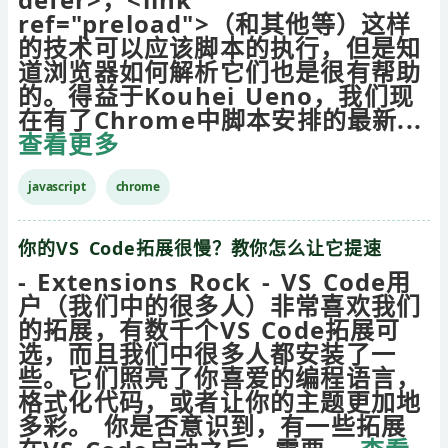
ref="preload">（和其他等）这样
的技术可以应该脚本的执行，但是知
道浏览器如何解析它们也是很有帮助
的。得益于Kouhei Ueno，我们现
在有了Chrome中脚本安排的最新...
查看更多
javascript
chrome
你的VS Code拓展很慢？教你怎么让它提速
- Extensions Rock - VS Code用
户（我们中的很多人）非常喜欢我们
的拓展，有数千个VS Code拓展可
选，而且我们中很多人都安装了一
些。它们照亮了你喜爱的编程语言，
格式化代码，或者让你的主题更加地
多彩。 你是否意识到，有一些拓展