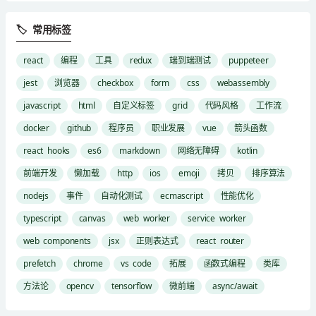
🏷 常用标签
react
编程
工具
redux
端到端测试
puppeteer
jest
浏览器
checkbox
form
css
webassembly
javascript
html
自定义标签
grid
代码风格
工作流
docker
github
程序员
职业发展
vue
箭头函数
react hooks
es6
markdown
网络无障碍
kotlin
前端开发
懒加载
http
ios
emoji
拷贝
排序算法
nodejs
事件
自动化测试
ecmascript
性能优化
typescript
canvas
web worker
service worker
web components
jsx
正则表达式
react router
prefetch
chrome
vs code
拓展
函数式编程
类库
方法论
opencv
tensorflow
微前端
async/await