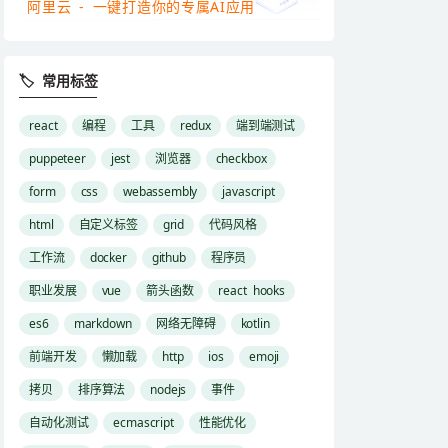
阿里云 - 一键打造你的专属AI应用
🏷 常用标签
react
编程
工具
redux
端到端测试
puppeteer
jest
浏览器
checkbox
form
css
webassembly
javascript
html
自定义标签
grid
代码风格
工作流
docker
github
程序员
职业发展
vue
箭头函数
react hooks
es6
markdown
网络无障碍
kotlin
前端开发
懒加载
http
ios
emoji
拷贝
排序算法
nodejs
事件
自动化测试
ecmascript
性能优化