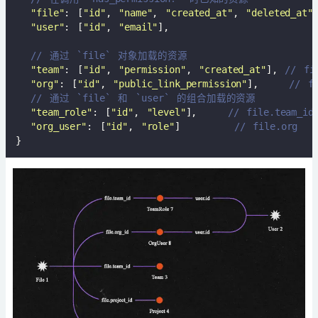
"file"
: [
"id"
, 
"name"
, 
"created_at"
, 
"deleted_at"
]
"user"
: [
"id"
, 
"email"
],

// 通过 `file` 对象加载的资源
"team"
: [
"id"
, 
"permission"
, 
"created_at"
], 
// fi
"org"
: [
"id"
, 
"public_link_permission"
],    
// fi
// 通过 `file` 和 `user` 的组合加载的资源
"team_role"
: [
"id"
, 
"level"
],    
// file.team_id
"org_user"
: [
"id"
, 
"role"
]       
// file.org  