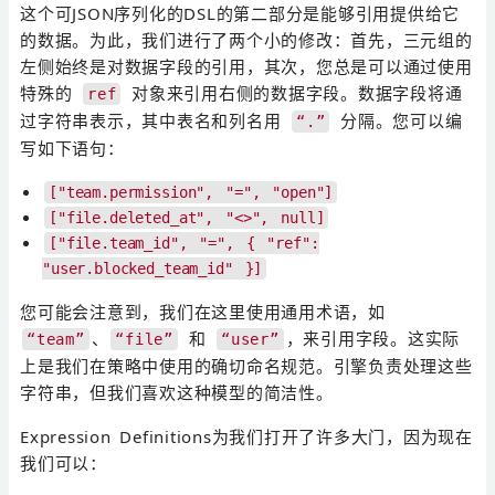
这个可JSON序列化的DSL的第二部分是能够引用提供给它
的数据。为此，我们进行了两个小的修改：首先，三元组的
左侧始终是对数据字段的引用，其次，您总是可以通过使用
特殊的
对象来引用右侧的数据字段。数据字段将通
ref
过字符串表示，其中表名和列名用
分隔。您可以编
“.”
写如下语句：
["team.permission", "=", "open"]
["file.deleted_at", "<>", null]
["file.team_id", "=", { "ref":
"user.blocked_team_id" }]
您可能会注意到，我们在这里使用通用术语，如
、
和
，来引用字段。这实际
“team”
“file”
“user”
上是我们在策略中使用的确切命名规范。引擎负责处理这些
字符串，但我们喜欢这种模型的简洁性。
Expression Definitions为我们打开了许多大门，因为现在
我们可以：