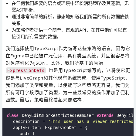
在任何我们想要的语言或环境中轻松消耗策略及其逻辑，无
需AST解析。
通过非常简单的解析，静态地知道我们所需的所有数据依赖
关系。
为策略作者提供一个简单、直观的API，在其中他们可以直
接引用所有需要的数据。
我们选择使用TypeScript作为编写这些策略的语言，因为它
在Figma中已经被广泛使用，具有类型系统，并且很容易将
对象序列化为JSON。此外，我们所基于的原始
也是用TypeScript编写的，这将使它更
ExpressionDefs
容易与LiveGraph和其他现有系统集成。使用TypeScript，
我们添加了类型和变量，以使编写这些策略更容易。我们为
所有可用字段添加了类型，为一些最常见的操作添加了便利
函数。最后，策略最终看起来像这样：
class
 DenyEditsForRestrictedTeamUser 
extends
 DenyFile
  description = 
'This user has a viewer-restricted
  applyFilter: ExpressionDef = {

    and: [
