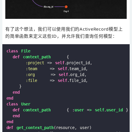
有了这个想法，我们可以使用我们的ActiveRecord模型上
的简单函数来定义这些ID，并允许我们查询任何模型：
class
File
def
context_path
     {
:project
 => 
self
.project_id,

:team
    => 
self
.team_id,

:org
     => 
self
.org_id,

:file
    => 
self
.file_id,

    }

end
end
class
User
def
context_path
     { :
user
 =
>
self
.
user_id
 }
end
end
def
get_context_path
(resource, user)