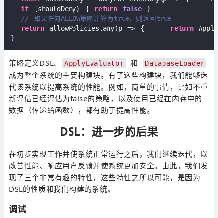
if
 (shouldDeny) { 
return
false
 }

// 如果任何ALLOW策略计算为true，则返回true
return
 allowPolicies.any(
p
 =>
 {     
return
 Apply
策略定义DSL、
和
ApplyEvaluator
DatabaseLoader
成为整个系统的主要构建块。有了这些构建块，我们能够迭
代该系统以提高系统的性能。例如，简单的事情，比如不重
新评估已经评估为false的策略，以及使用已经在内存中的
数据（传递给函数），都有助于提高性能。
DSL：进一步的后果
在初步实现工作并使系统正常运行之后，我们继续迭代，以
改善性能、响应用户反馈并使系统更加安全。由此，我们发
现了三个非常有趣的特性，这些特性之所以可能，是因为
DSL的性质和我们构建的系统。
调试