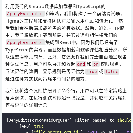
利用我们的Sinatra数据库加载器和TypeScript的
和策略，我们构建了一个前端调试器。
ApplyEvaluator
Figma的工程师和支持团队可以输入用户ID和资源ID，然
后我们会在后端加载所需的所有数据。然后，通过HTTP路
由，我们将数据加载到前端，并通过递归组件将我们的
集成到React中。因为我们已经有了
ApplyEvaluator
TypeScript的实现，而且数据加载和逻辑评估相当分离，所
以这变得非常简单。此外，它还允许我们完全自由地呈现各
种调试信息。用户可以展开和收起
和
权限规则，
and
or
阅读评估的数据，显示规则是否评估为
或
，
true
false
通过这种方式找到策略中有问题的地方。
我们还将这个原则扩展到了命令行，用户可以在特定策略上
启用调试，在运行测试时传递环境变量，并获取有关策略如
何被评估的详细信息。
[DenyEditsForNonPaidOrgUser] Filter passed to 
should
    [AND] 
true:
      - [
"file.parent_org_id"
]: 
5281
 <> null : 
tr