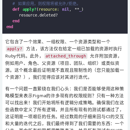
# 如果应用，则权限将被允许/拒绝。
def
apply?
(
resource:
nil
, **
_
)
    resource.deleted?

end
end
它包含了一个效果、一组权限、一个资源类型和一个
方法，该方法仅在给定一组已加载的资源时执行
apply?
Ruby代码。此外，
允许附加资源，
attached_through
例如用户、角色、父资源（项目、团队、组织）或类似资
源。这个概念最后证明是不直观且限制性的（您只能加载一
个资源？），我们觉得应该对其进行迭代。
有一个问题一直萦绕在我们心头：我们是否能够使用这种策
略模型来表示Figma的许多现有的权限规则？只有一种方法
可以找出来！我们开始将所有逻辑分成策略。确保我们在这
些函数中定义了所有逻辑，并且所有现有的测试都通过了，
这证明是一项艰巨的任务。经过数周的仔细来回与CI的交互
和大量的迭代之后，我们最终得到了我们需要的东西：一个