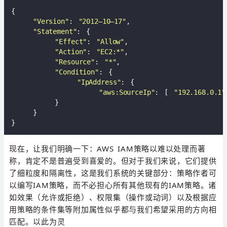
{

"Version"
: 
"2012–10–17"
,

"Statement"
: {

"Effect"
: 
"Allow"
,

"Action"
: 
"EC2:*"
,

"Resource"
: 
"*"
,

"Condition"
: {

"IpAddress"
: {

"aws:SourceIp"
: [ 
"192.168.0.1"
        }

    }

现在，让我们明确一下：AWS IAM策略以难以处理而著
称，肯定不是普遍受到喜爱的。但对于我们来说，它们提供
了细粒度和隔离性，这是我们系统的关键部分：策略作者可
以编写IAM策略，而不必担心所有其他现有的IAM策略。诸
如效果（允许或拒绝）、权限集（操作或动词）以及根据应
用策略的条件集等附加属性似乎都与我们希望采用的方向相
匹配。以此为灵