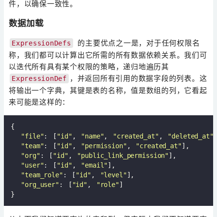
件，以确保一致性。
数据加载
的主要优点之一是，对于任何权限名
ExpressionDefs
称，我们都可以计算出它所需的所有数据依赖关系。我们可
以迭代所有具有某个权限的策略，递归地遍历其
，并返回所有引用的数据字段的列表。这
ExpressionDef
将输出一个字典，其键是表的名称，值是数组的列，它看起
来可能是这样的：
{

"file"
: [
"id"
, 
"name"
, 
"created_at"
, 
"deleted_at"
]
"team"
: [
"id"
, 
"permission"
, 
"created_at"
],    

"org"
: [
"id"
, 
"public_link_permission"
],

"user"
: [
"id"
, 
"email"
],

"team_role"
: [
"id"
, 
"level"
],

"org_user"
: [
"id"
, 
"role"
]  
