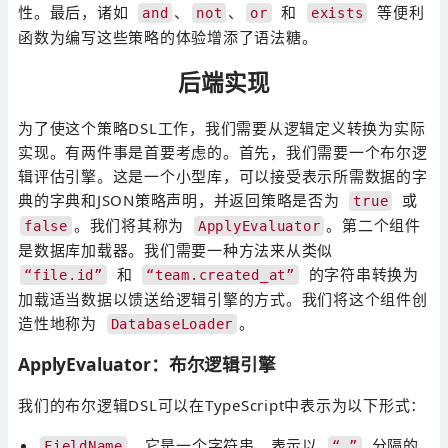
性。最后，诸如
、
、
和
等便利
and
not
or
exists
函数为编写这些策略的体验增添了语法糖。
后端实现
为了使这个策略DSL工作，我们需要从逻辑定义转换为实际
实现。有两件事是首要考虑的。首先，我们需要一个布尔逻
辑评估引擎。这是一个小型库，可以接受表示所需数据的字
典的字典和JSON策略声明，并返回策略是否为
或
true
。我们将其称为
。第二个组件
false
ApplyEvaluator
是数据库加载器。我们需要一种方法来从类似
和
的字符串转换为
“file.id”
“team.created_at”
加载适当数据以馈送给逻辑引擎的方式。我们将这个组件创
造性地称为
。
DatabaseLoader
ApplyEvaluator：布尔逻辑引擎
我们的布尔逻辑DSL可以在TypeScript中表示为以下形式：
，它是一个字符串，表示以
分隔的
FieldName
“.”