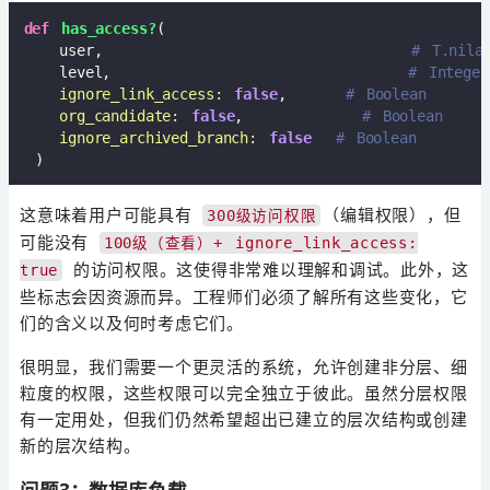
def
has_access?
(

   user,                          
# T.nila
   level,                         
# Integer
ignore_link_access:
false
,     
# Boolean
org_candidate:
false
,          
# Boolean
ignore_archived_branch:
false
# Boolean
 )
这意味着用户可能具有
（编辑权限），但
300级访问权限
可能没有
100级（查看）+ ignore_link_access:
的访问权限。这使得非常难以理解和调试。此外，这
true
些标志会因资源而异。工程师们必须了解所有这些变化，它
们的含义以及何时考虑它们。
很明显，我们需要一个更灵活的系统，允许创建非分层、细
粒度的权限，这些权限可以完全独立于彼此。虽然分层权限
有一定用处，但我们仍然希望超出已建立的层次结构或创建
新的层次结构。
问题3：数据库负载