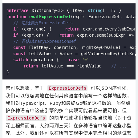
interface
 Dictionary<T> { [Key: 
string
function
evalExpressionDef
(
expr: ExpressionDef, data:
// 递归遍历ExpressionDefs
if
 (expr.and) {    
return
 expr.and.every(
subExpr
if
 (expr.or) {   
return
 expr.or.some(
subExpr
 =>
 
// 评估BinaryExpressionDef
const
 [leftKey, operation, rightKeyOrValue] = exp
const
 leftValue : Value = getValueFromKey(leftKe
switch
 operation {   
case
'='
return
 leftValue === rightValue   
// ...   
您可以想象，鉴于
可以JSON序列化，
ExpressionDefs
我们可以很容易地在任何其他语言中编写一个这样的函数，
我们对TypeScript、Ruby和最终Go都是这样做的。虽然维
护多种语言中这些引擎的多个实现可能看起来很可怕，但
的简单性使我们能够相当快地（对于资
ExpressionDefs
深工程师而言，大约两到三天）在多种语言中编写这些小型
库。此外，我们还可以在所有实现中使用完全相同的测试套