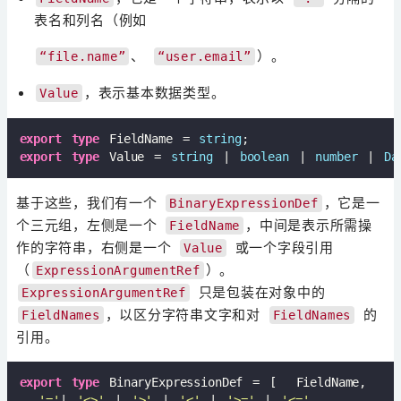
表名和列名（例如
、
）。
“file.name”
“user.email”
，表示基本数据类型。
Value
export
type
 FieldName = 
string
export
type
 Value = 
string
 | 
boolean
 | 
number
 | 
Da
基于这些，我们有一个
，它是一
BinaryExpressionDef
个三元组，左侧是一个
，中间是表示所需操
FieldName
作的字符串，右侧是一个
或一个字段引用
Value
（
）。
ExpressionArgumentRef
只是包装在对象中的
ExpressionArgumentRef
，以区分字符串文字和对
的
FieldNames
FieldNames
引用。
export
type
 BinaryExpressionDef = [  FieldName,

'='
| 
'<>'
 | 
'>'
 | 
'<'
 | 
'>='
 | 
'<='
,
