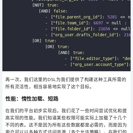
        [NOT] 
true:
          [AND] 
false:
            - [
"file.parent_org_id"
]: 
5281
 <> nu
            - [
"file.team_id"
]: 
6697
 = null : 
f
            - [
"file.folder_id"
]: 
21654
 <> null
            - [
"org_user.drafts_folder_id"
]: 
216
        [OR] 
true:
            [OR] 
true:
                [AND] 
true:
                  - [
"file.editor_type"
]: 
"des
                  - [
"org_user.account_type"
]:
再一次，我们这里的DSL为我们提供了构建这种工具所需的
所有灵活性，相当容易地实现了这个目标。
性能：惰性加载、短路
在我们的平台初步实现后，我们花了一些时间尝试优化和提
高实现的性能。我们知道某些权限可能实际上加载了十几个
不同的表。这不是因为所有这些数据都是必需的，而是因为
用户可以以多种方式访问资源（多个允许策略）。在我们的