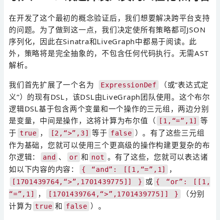
在开发了这个最初的概念验证后，我们想要解决跨平台支持
的问题。为了做到这一点，我们决定使所有策略都可JSON
序列化，因此在Sinatra和LiveGraph中都易于阅读。此
外，策略将是完全抽象的，不包含任何代码执行。无需AST
解析。
我们首先扩展了一个名为
（或“表达式定
ExpressionDef
义”）的现有DSL，该DSL由LiveGraph团队使用。这个布尔
逻辑DSL基于包含两个变量和一个操作的三元组，两边分别
是变量，中间是操作，这将计算为布尔值（
等
[1,“=”,1]
于
，
等于
）。有了这些三元组
true
[2,“>”,3]
false
作为基础，您就可以使用三个更高级的操作构建更复杂的布
尔逻辑：
、
和
。有了这些，您就可以表达诸
and
or
not
如以下内容的内容：
，
{ “and”: [[1,“=”,1]
或
[1701439764,“>”,1701439775]] }
{ “or”: [[1,
，
（分别
“=”,1]
[1701439764,“>”,1701439775]] }
计算为
和
）。
true
false