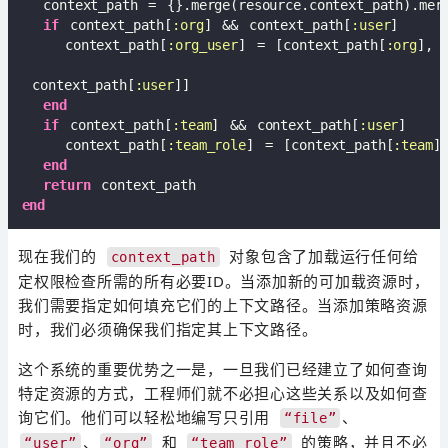
  context_path = {}.merge(resource.context_path).merg
if
 context_path[
:org
] && context_path[
:user
]

    context_path[
:org_user
] = [context_path[
:org
],

 context_path[
:user
]]

end
if
 context_path[
:team
] && context_path[
:user
]

    context_path[
:team_role
] = [context_path[
:team
]
end
return
end
现在我们的
对象包含了加载运行任何给
context_path
定权限检查所需的所有必要ID。当添加新的可加载资源时，
我们需要指定如何填充它们的上下文路径。当添加策略资源
时，我们必须确保我们指定其上下文路径。
这个系统的重要优势之一是，一旦我们已经建立了如何查询
特定资源的方式，工程师们就不必担心这些关系以及如何查
询它们。他们可以轻松地编写只引用
、
“file”
、
和
的策略，并且不必
“user”
“org”
“team_role”