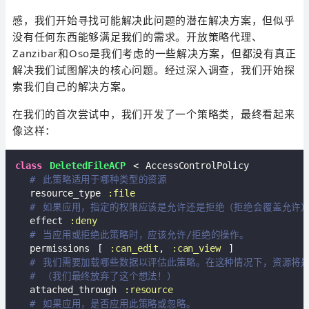
感，我们开始寻找可能解决此问题的潜在解决方案，但似乎
没有任何东西能够满足我们的需求。开放策略代理、
Zanzibar和Oso是我们考虑的一些解决方案，但都没有真正
解决我们试图解决的核心问题。经过深入调查，我们开始探
索我们自己的解决方案。
在我们的首次尝试中，我们开发了一个策略类，最终看起来
像这样：
class
DeletedFileACP
 < AccessControlPolicy
# 此策略适用于哪种类型的资源
  resource_type 
:file
# 如果应用，指定的权限应该是允许还是拒绝（拒绝会覆盖允许
  effect 
:deny
# 当应用或拒绝此策略时，应该允许/拒绝的操作。
  permissions [ 
:can_edit
, 
:can_view
 ]

# 我们需要加载哪些数据以评估此策略。在这种情况下，资源将
# （我们最终放弃了这个想法！）
  attached_through 
:resource
# 如果应用，是否应用此策略或忽略。