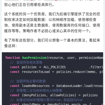
担心他们正在引用哪些具体行。
这个系统的另一个优势是，我们为后端引擎提供了完全的控
制权来决定如何加载数据：以何种顺序加载、使用哪些查
询、使用副本还是主数据库、使用数据库的任何接口、使用
缓存等等。策略作者不必担心或关心其中的任何一个。
有了所有这些部分，我们可以想象一个基本的算法，看起来
像这样：
function
hasPermission
(
resource, user, permissionName
// 查找所有相关策略
const
 policies = ALL_POLICIES         .filter(
const
 resourcesToLoad = policies.reduce(
(
memo, p
)
// 加载所有必要的数据
const
 loadedResources = DatabaseLoader.load(resourc
// 将策略二分为DENY和ALLOW策略
const
 [denyPolicies, allowPolicies] = policie
// 如果任何DENY策略计算为true，则返回false
const
 shouldDeny = denyPolicies.any(
p
 =>
 {    
re