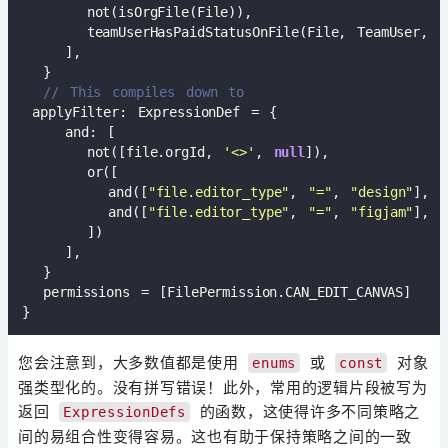
      not(isOrgFile(File)),

      teamUserHasPaidStatusOnFile(File, TeamUser, 
'
    ],

  }

// This compiles down to
 applyFilter: ExpressionDef = {

    and: [

      not([file.orgId, 
'<>'
, 
null
]),

      or([

        and([
"file.editor_type"
, 
"="
, 
"design"
], [
        and([
"file.editor_type"
, 
"="
, 
"figjam"
], [
      ])

    ],

  }

  permissions = [FilePermission.CAN_EDIT_CANVAS]

您会注意到，大多数值都是使用
或
对象
enums
const
强类型化的。没有拼写错误！此外，常用的逻辑片段被写为
返回
的函数，这使得许多不同策略之
ExpressionDefs
间的易组合性变得容易。这也有助于保持策略之间的一致