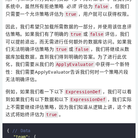
系统中，虽然所有拒绝策略
必须
评估为
，但我们
false
只需要一个允许策略评估为
，用户就可以获得权限。
true
因此，我们希望只加载所需数据的一部分，并使用该信息评
估策略。如果我们有了明确的
或
评估，我们
true
false
可以提前退出，而无需进行任何额外的数据库访问。如果我
们无法明确评估策略为
或
，我们将继续从数
true
false
据库加载数据，直到我们得到明确的答案。为了进行此优
化，我们需要从我们的
中获得一个新特
ApplyEvaluator
性：我们需要ApplyEvaluator告诉我们何时一个策略片段
无法明确评估。
例如，如果我们看一下以下
，我们可以看
ExpressionDef
到如果我们有以下数据和以下
，我们实际
ExpressionDef
上不需要继续评估策略，因为我们知道从逻辑上讲，这个表
达式将始终评估为
。
true
{ 
// Data
"team"
: {
