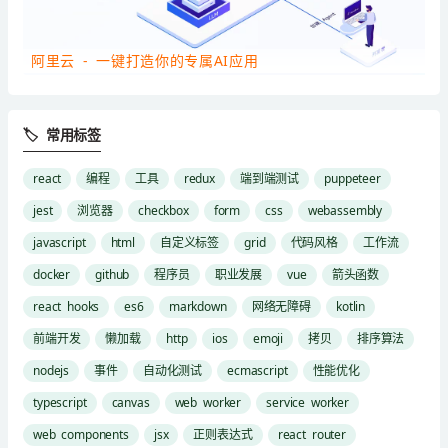
阿里云 - 一键打造你的专属AI应用
🏷 常用标签
react
编程
工具
redux
端到端测试
puppeteer
jest
浏览器
checkbox
form
css
webassembly
javascript
html
自定义标签
grid
代码风格
工作流
docker
github
程序员
职业发展
vue
箭头函数
react hooks
es6
markdown
网络无障碍
kotlin
前端开发
懒加载
http
ios
emoji
拷贝
排序算法
nodejs
事件
自动化测试
ecmascript
性能优化
typescript
canvas
web worker
service worker
web components
jsx
正则表达式
react router